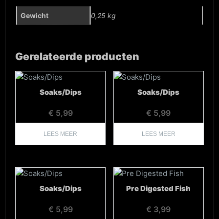
Gewicht
0,25 kg
Gerelateerde producten
Soaks/Dips
Soaks/Dips
€
5,99
€
5,99
LEES MEER
LEES MEER
Soaks/Dips
Pre Digested Fish
€
5,99
€
3,99