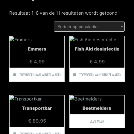
Gesort
Resultaat 1–8 van de 11 resultaten wordt getoond
op
populari
Emmers
Fish Aid desinfectie
€
4,99
€
4,99
TOEVOEGEN AAN WINKELWAGEN
TOEVOEGEN AAN WINKELWAGEN
Transportkar
Beetmelders
€
89,95
LEES MEER
TOEVOEGEN AAN WINKELWAGEN