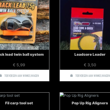
ck lead twin ball system
Leadcore Leader
€
5,99
€
3,50
TOEVOEGEN AAN WINKELWAGEN
TOEVOEGEN AAN WINKELWAGEN
Fil carp tool set
Pop Up Rig Aligners