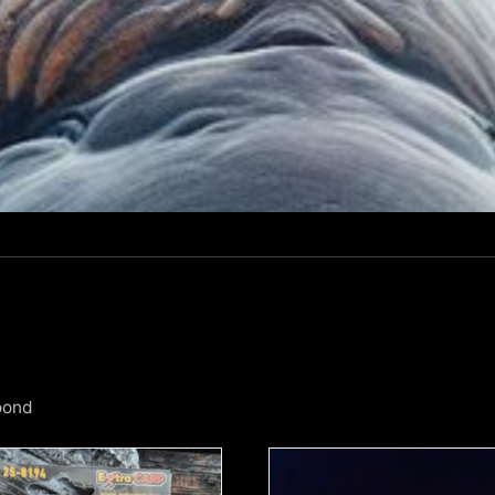
Gesorteerd
oond
op
populariteit