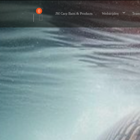
Ga
naar
0
de
JM Carp Baits & Products
Wedstrijden
Team
inhoud