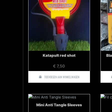
Katapult red shot
Bla
€
7,50
TOEVOEGEN AAN WINKELWAGEN
Mini Anti Tangle Sleeves