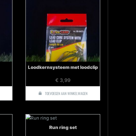
Loodkernsysteem met loodclip
€
3,99
TOEVOEGEN AAN WINKELWAGEN
Run ring set