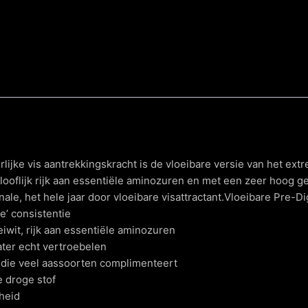
lijke vis aantrekkingskracht is de vloeibare versie van het e
ooflijk rijk aan essentiële aminozuren en met een zeer hoog ge
ale, het hele jaar door vloeibare visattractant.Vloeibare Pre-
e’ consistentie
wit, rijk aan essentiële aminozuren
ater echt vertroebelen
 die veel aassoorten complimenteert
e droge stof
heid