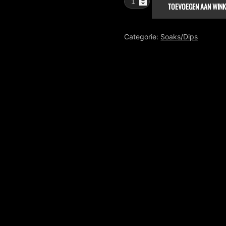
TOEVOEGEN AAN WIN
Digested
Fish
aantal
Categorie:
Soaks/Dips