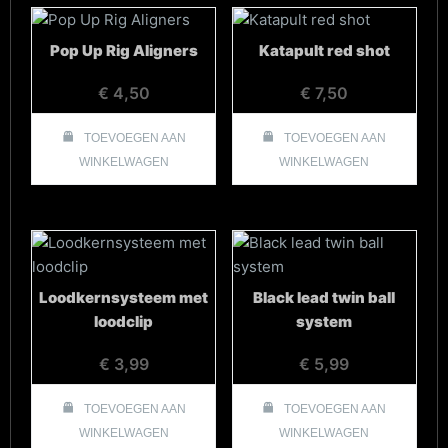
Pop Up Rig Aligners
Katapult red shot
€
4,50
€
7,50
TOEVOEGEN AAN
TOEVOEGEN AAN
WINKELWAGEN
WINKELWAGEN
Loodkernsysteem met
Black lead twin ball
loodclip
system
€
3,99
€
5,99
TOEVOEGEN AAN
TOEVOEGEN AAN
WINKELWAGEN
WINKELWAGEN