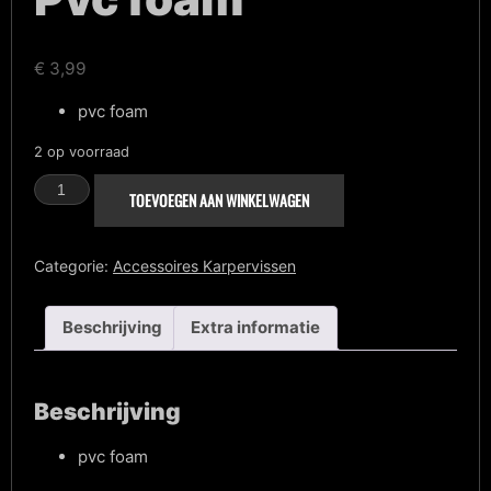
€
3,99
pvc foam
2 op voorraad
Pvc
TOEVOEGEN AAN WINKELWAGEN
foam
aantal
Categorie:
Accessoires Karpervissen
Beschrijving
Extra informatie
Beschrijving
pvc foam