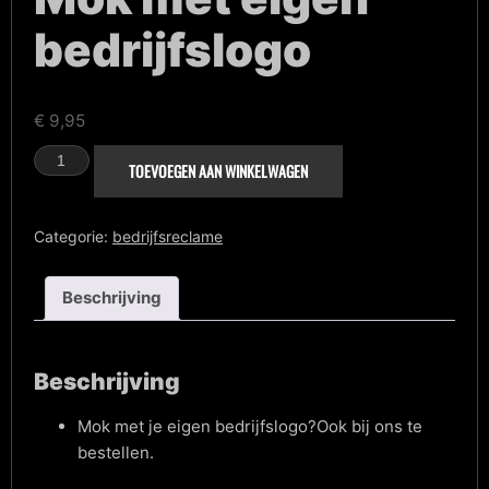
bedrijfslogo
€
9,95
Mok
TOEVOEGEN AAN WINKELWAGEN
met
eigen
bedrijfslogo
aantal
Categorie:
bedrijfsreclame
Beschrijving
Beschrijving
Mok met je eigen bedrijfslogo?Ook bij ons te
bestellen.