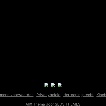
emene voorwaarden
Privacybeleid
Herroepingsrecht
Klac
AllX Thema door SEOS THEMES
na